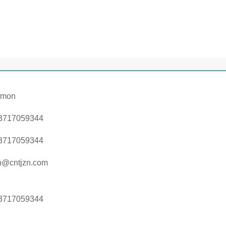
imon
3717059344
3717059344
n@cntjzn.com
3717059344