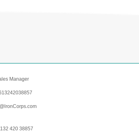
ales Manager
613242038857
s@lronCorps.com
 132 420 38857