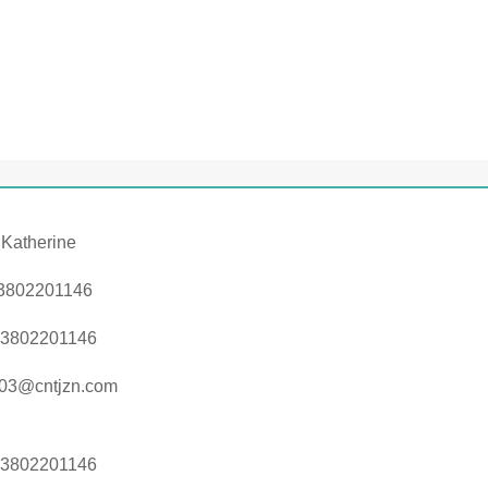
 Katherine
3802201146
13802201146
s03@cntjzn.com
13802201146