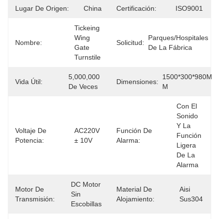
Lugar De Origen:
China
Certificación:
ISO9001
Tickeing 
Wing 
Parques/hospitales 
Nombre:
Solicitud:
Gate 
De La Fábrica
Turnstile
5,000,000 
1500*300*980M 
Vida Útil:
Dimensiones:
De Veces
M
Con El 
Sonido 
Y La 
Voltaje De
AC220V 
Función De
Función 
Potencia:
± 10V
Alarma:
Ligera 
De La 
Alarma
DC Motor 
Motor De
Material De
Aisi 
Sin 
Transmisión:
Alojamiento:
Sus304
Escobillas