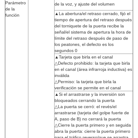
Parámetro
de la voz, y ajuste del volumen
de la
▲La abertura/el retraso cerrado, fijó el
función
tiempo de apertura del retraso después
del torniquete de la puerta recibe la
señal/el sistema de apertura la hora de
límite del retraso después de paso de
los peatones, el defecto es los
segundos 0
▲Tarjeta que birla en el canal
△Defecto prohibido: la tarjeta que birla
en el canal (área infrarroja inductiva) es
inválida
△Permiso: la tarjeta que birla la
verificación se permite en el canal
▲Si el arrastrarse y la inversión son
bloqueados cerrando la puerta
△La puerta se cerró: el revés/el
arrastrarse (tarjeta del golpe fuerte de
A, paso de B) no cerrará la puerta
△Cierre la puerta primero y en seguida
abra la puerta: cierre la puerta primero
para el tráfico reverso/que se arrastra,