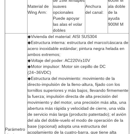
de 15M M/flapes
600M M
Material de
suaves
Anchura
ala doble
Wing Arm:
opcionales
del canal:
de la
Puede apoyar
ayuda
las alas el volar
900M M
dobles
◆Vivienda del material: AISI SUS304
◆Estructura interna: estructura del marco/cáscara de
acero inoxidable estándar; pintura negra helada en
ambos extremos;
◆Voltaje del poder: AC220V±10V
◆Motor impulsor: Motor sin cepillo de DC
(24~36VDC)
◆Estructura del movimiento: movimiento de la
directo-impulsión de la lleno-altura, fijado con los
tornillos superiores y más bajos, llevando firmemente
la fuerza; impulsión directa de alta precisión del
movimiento y del motor, una precisión más alta, una
abertura más rápida y velocidad de cierre, una vida
de servicio más larga (producto patentado); el avión
del ala del doble-vuelo el modo de operación de la
base (opcional) adopta una estructura del
Parámetro
acoplamiento de la cuatro-barra, que tiene alta