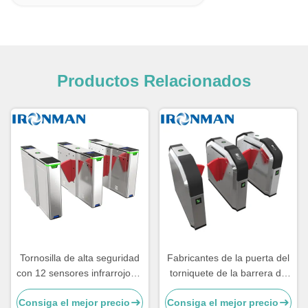
Productos Relacionados
Tornosilla de alta seguridad
Fabricantes de la puerta del
con 12 sensores infrarrojos y
torniquete de la barrera de
una puerta de control de
la aleta del control de
Consiga el mejor precio
Consiga el mejor precio
acceso con engranaje de
acceso para el término de