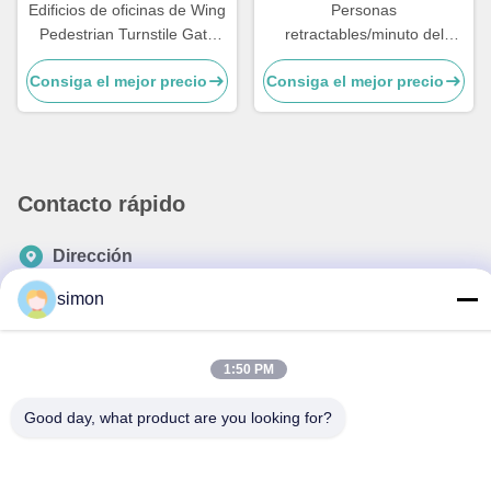
Edificios de oficinas de Wing
Personas
Pedestrian Turnstile Gate
retractables/minuto del
For/hoteles ovales
control de acceso 45-50 de
Consiga el mejor precio
Consiga el mejor precio
la puerta del torniquete de la
barrera de la aleta para la
fábrica
Contacto rápido
Dirección
No. 11, camino industrial de Lingwu, calle de Guanlan,
simon
distrito de Longhua, Shenzhen
Teléfono
1:50 PM
86-13242038857
Good day, what product are you looking for?
Correo electrónico
sales@lronCorps.com