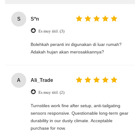
S
S*n
Es muy útil. (3)
‌Bolehkah peranti ini digunakan di luar rumah?
Adakah hujan akan merosakkannya?
A
Ali_Trade
Es muy útil. (2)
Turnstiles work fine after setup, anti-tailgating
sensors responsive. Questionable long-term gear
durability in our dusty climate. Acceptable
purchase for now.