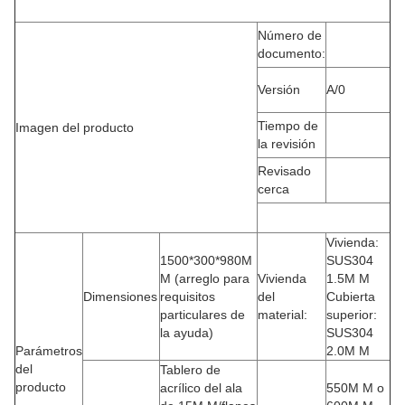
Número de
documento:
Versión
A/0
Tiempo de
Imagen del producto
la revisión
Revisado
cerca
Vivienda:
1500*300*980M
SUS304
M (arreglo para
Vivienda
1.5M M
Dimensiones
requisitos
del
Cubierta
particulares de
material:
superior:
la ayuda)
SUS304
Parámetros
2.0M M
del
Tablero de
producto
acrílico del ala
550M M o