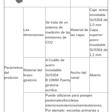
Caja: acero
inoxidable
SUS304 de
Se trata de un
1,0 mm
sistema de
Las
Material de
Capa
medición de las
dimensiones:
las cajas:
superior:
emisiones de
acero
CO2
inoxidable
SUS304 de
1,2 mm
A:Codillo de
acero
Parámetros
Material del
inoxidable
del
Ancho del
brazo
SUS304
Abierto
producto
canal:
giratorio:
B:10MM Puerta
giratoria
acrílica
Puede utilizarse para pasajes
peatonales/bicicletas
interiores/exteriores/semiexteriores;
Por ejemplo: escuelas primarias y