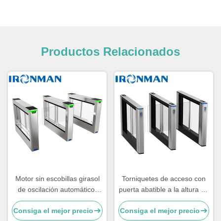
Productos Relacionados
Motor sin escobillas girasol
Torniquetes de acceso con
de oscilación automático.
puerta abatible a la altura de
Control de acceso inteligente
la cintura para baños
Consiga el mejor precio
Consiga el mejor precio
Puerta de barrera peatonal
públicos y gimnasios, con