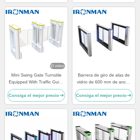
para edificios comerciales,
logotipo láser en chapa de
operación rápida y
acero galvanizado
silenciosa.
El video
Mini Swing Gate Turnstile
Barrera de giro de alas de
Equipped With Traffic Guide
vidrio de 600 mm de ancho
Light Cost Effective Choice
para zonas de alto tráfico
Consiga el mejor precio
Consiga el mejor precio
For Residential Area Entry
Security