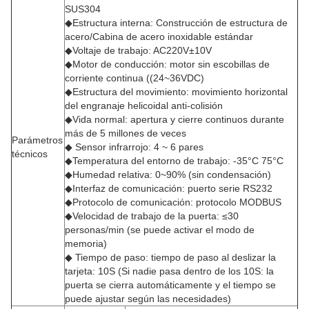
SUS304
◆Estructura interna: Construcción de estructura de
acero/Cabina de acero inoxidable estándar
◆Voltaje de trabajo: AC220V±10V
◆Motor de conducción: motor sin escobillas de
corriente continua ((24~36VDC)
◆Estructura del movimiento: movimiento horizontal
del engranaje helicoidal anti-colisión
◆Vida normal: apertura y cierre continuos durante
más de 5 millones de veces
Parámetros
◆ Sensor infrarrojo: 4 ~ 6 pares
técnicos
◆Temperatura del entorno de trabajo: -35°C 75°C
◆Humedad relativa: 0~90% (sin condensación)
◆Interfaz de comunicación: puerto serie RS232
◆Protocolo de comunicación: protocolo MODBUS
◆Velocidad de trabajo de la puerta: ≤30
personas/min (se puede activar el modo de
memoria)
◆ Tiempo de paso: tiempo de paso al deslizar la
tarjeta: 10S (Si nadie pasa dentro de los 10S: la
puerta se cierra automáticamente y el tiempo se
puede ajustar según las necesidades)