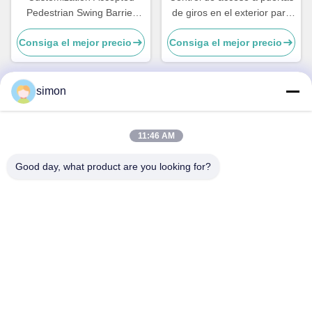
Pedestrian Swing Barrier
de giros en el exterior para
Turnstile Of Face
estadios
Consiga el mejor precio
Consiga el mejor precio
Recognition
simon
Contacto rápido
11:46 AM
Dirección
Good day, what product are you looking for?
No. 11, camino industrial de Lingwu, calle de Guanlan,
distrito de Longhua, Shenzhen
Teléfono
86-13242038857
Correo electrónico
sales@lronCorps.com