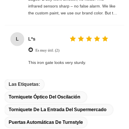
infrared sensors sharp – no false alarm. We like
the custom paint, we use our brand color. But the
manual too technical, our boys struggle small.
Also, the 10-second timeout too fast for our staff
wey dey slow, we adjust am to 15 seconds. E
L
L*s
handle hot weather well (we get 40°C) and dust
no enter inside.We go order more for our other
Es muy útil. (2)
branches.
This iron gate looks very sturdy.
Las Etiquetas:
Torniquete Óptico Del Oscilación
Torniquete De La Entrada Del Supermercado
Puertas Automáticas De Turnstyle