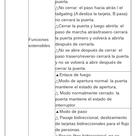
puerta
△No cerrar: el paso hacia atrás / el
tailgating (A desliza la tarjeta, B pasa)
no cerrará la puerta.
△Cerrar la puerta y luego abrirla: el
paso de marcha atrás/trasero cerrará
la puerta primero y volverá a abrirla
Funciones
después de cerrarla.
extensibles
△No se abre después de cerrar: el
paso trasero/reverso cerrará la puerta
y no se volverá a abrir después de
cerrar la puerta.
▲Enlace de fuego
△Modo de apertura normal: la puerta
mantiene el estado de apertura;
△ Modo normalmente cerrado: la
puerta mantiene el estado de
interruptor.
▲Modo de paso
△ Pasaje bidireccional, deslizamiento
de tarjetas bidireccionales para el flujo
de personas.
△Pasaje libre bidireccional, no se