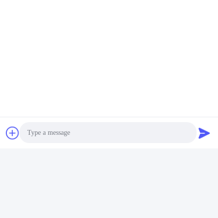
This door looks really tall. Can it be custom-made
in a different height?
Las Etiquetas:
Torniquetes Ópticos De La Altura Completa
Torniquetes Peatonales De La Altura Completa
Torniquete Lleno De La Seguridad De La Altura
Productos Relacionados
Photo
Video Call