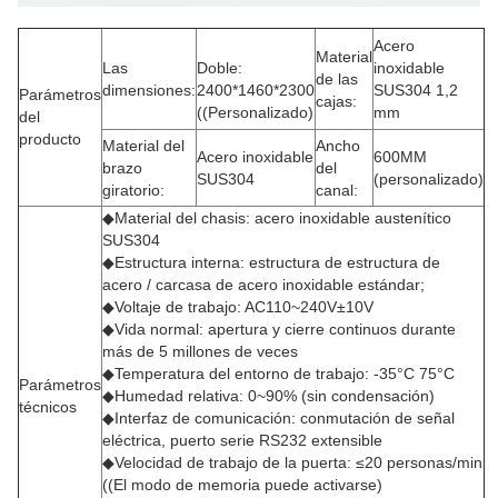
Acero
Material
Las
Doble:
inoxidable
de las
dimensiones:
2400*1460*2300
SUS304 1,2
Parámetros
cajas:
((Personalizado)
mm
del
producto
Material del
Ancho
Acero inoxidable
600MM
brazo
del
SUS304
(personalizado)
giratorio:
canal:
◆Material del chasis: acero inoxidable austenítico
SUS304
◆Estructura interna: estructura de estructura de
acero / carcasa de acero inoxidable estándar;
◆Voltaje de trabajo: AC110~240V±10V
◆Vida normal: apertura y cierre continuos durante
más de 5 millones de veces
◆Temperatura del entorno de trabajo: -35°C 75°C
Parámetros
◆Humedad relativa: 0~90% (sin condensación)
técnicos
◆Interfaz de comunicación: conmutación de señal
eléctrica, puerto serie RS232 extensible
◆Velocidad de trabajo de la puerta: ≤20 personas/min
((El modo de memoria puede activarse)