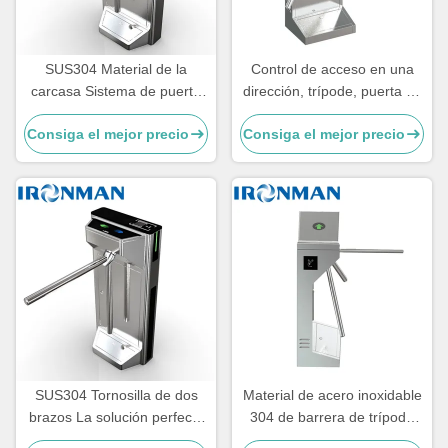
SUS304 Material de la
Control de acceso en una
carcasa Sistema de puerta
dirección, trípode, puerta de
de seguridad peatonal de
barrera de girasol para la
Consiga el mejor precio
Consiga el mejor precio
girasol de dos brazos con
estación de trenes del
función de alarma
inodoro
SUS304 Tornosilla de dos
Material de acero inoxidable
brazos La solución perfecta
304 de barrera de trípode
para el control de acceso
puerta giratoria interior y