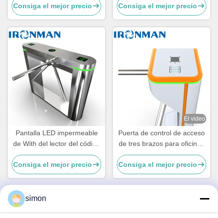
Consiga el mejor precio
Consiga el mejor precio
seguro y conveniente
exterior para gimnasios de
aseo
El video
Pantalla LED impermeable
Puerta de control de acceso
de With del lector del código
de tres brazos para oficinas
de barras del torniquete del
de alto tráfico Escuelas
Consiga el mejor precio
Consiga el mejor precio
reconocimiento de cara
Gimnasios y entradas
públicas
simon