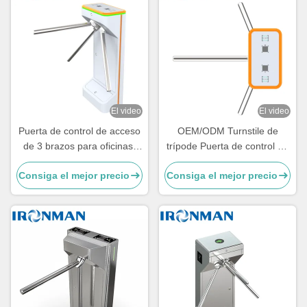
El video
El video
Puerta de control de acceso
OEM/ODM Turnstile de
de 3 brazos para oficinas,
trípode Puerta de control de
escuelas, gimnasios y
acceso de 3 brazos
Consiga el mejor precio
Consiga el mejor precio
entradas de alto tráfico
personalizable para
distribuidores Marcas y
proyectos de seguridad
globales