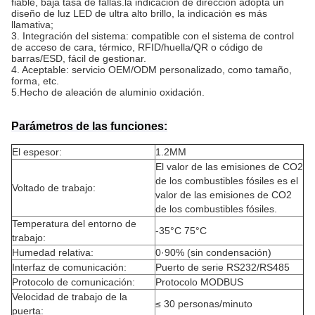
fiable, baja tasa de fallas.la indicación de dirección adopta un
diseño de luz LED de ultra alto brillo, la indicación es más
llamativa;
3. Integración del sistema: compatible con el sistema de control
de acceso de cara, térmico, RFID/huella/QR o código de
barras/ESD, fácil de gestionar.
4. Aceptable: servicio OEM/ODM personalizado, como tamaño,
forma, etc.
5.Hecho de aleación de aluminio oxidación.
Parámetros de las funciones:
El espesor:
1.2MM
El valor de las emisiones de CO2
de los combustibles fósiles es el
Voltado de trabajo:
valor de las emisiones de CO2
de los combustibles fósiles.
Temperatura del entorno de
-35°C 75°C
trabajo:
Humedad relativa:
0·90% (sin condensación)
Interfaz de comunicación:
Puerto de serie RS232/RS485
Protocolo de comunicación:
Protocolo MODBUS
Velocidad de trabajo de la
≤ 30 personas/minuto
puerta: