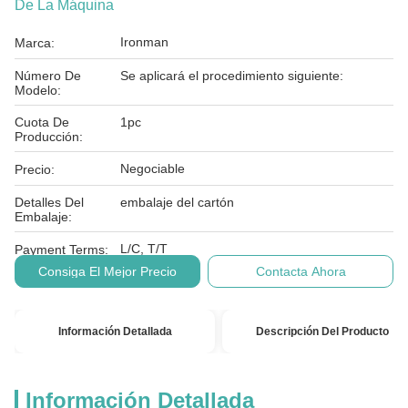
De La Máquina
Ironman
Marca:
Número De
Se aplicará el procedimiento siguiente:
Modelo:
Cuota De
1pc
Producción:
Negociable
Precio:
Detalles Del
embalaje del cartón
Embalaje:
L/C, T/T
Payment Terms:
Consiga El Mejor Precio
Contacta Ahora
Información Detallada
Descripción Del Producto
Información Detallada