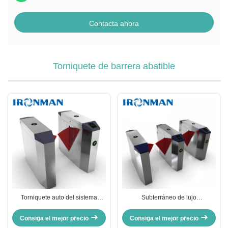
Contacta ahora
Torniquete de barrera abatible
Torniquete auto del sistema
Subterráneo de lujo
automático del control de acceso
1500*300*980m m del torniquete
del torniquete de la barrera de la
de Tickeing RFID para la salida
Consiga el mejor precio
Consiga el mejor precio
aleta
del subterráneo