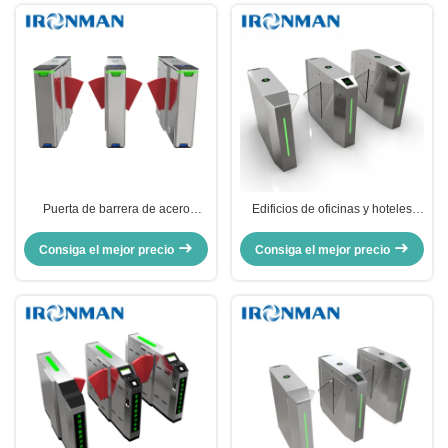
Puerta de barrera de acero
Edificios de oficinas y hoteles
inoxidable de primera calidad
Puerta giratoria con
para edificios modernos IM.XY.03
reconocimiento facial Código QR
Consiga el mejor precio
Consiga el mejor precio
Tornostil de control de acceso
RFID