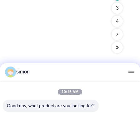
3
4
simon
Contacto rápido
10:15 AM
Dirección
Good day, what product are you looking for?
No. 11, camino industrial de Lingwu, calle de Guanlan,
distrito de Longhua, Shenzhen
Teléfono
86-13242038857