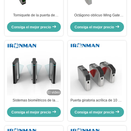
Torniquete de la puerta de
Octágono oblicuo Wing Gate
seguridad de la oficina de AISI
Turnstile del boleto del control de
SUS304, sistema del control de
acceso de lujo de los torniquetes
Consiga el mejor precio
Consiga el mejor precio
acceso de la barrera de la aleta
El video
Sistemas biométricos de la
Puerta giratoria acrílica de 10 mm
entrada del torniquete de la
para hospitales / hoteles
desventaja de la barrera de la
Consiga el mejor precio
Consiga el mejor precio
aleta para el lugar de gama alta