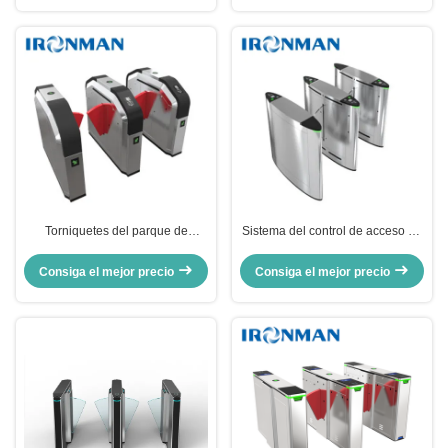
Torniquetes del parque de
Sistema del control de acceso de
atracciones/puerta electrónicos
la puerta del torniquete de la
de la barrera de la aleta vida de
barrera de la aleta de AISI
Consiga el mejor precio
Consiga el mejor precio
servicio de 5000000 veces
SUS304