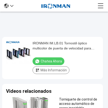
IRONMAN IM.LB.01 Tornostil óptico
IRONMAN
multicolor de puerta de velocidad para
IM.LB.01
control de acceso al edificio
Tornostil
Chatea Ahora
óptico
Más Información
multicolor
de
puerta
Videos relacionados
de
velocidad
Torniquete de control de
acceso automático de
para