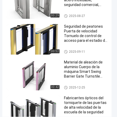
acero inoxidable,
control
seguridad comercial,
puerta de alta velocidad,
de
sistema de entrada para
Torniquete de la puerta de velo
00:29
2025-08-27
acceso
oficinas y centros
cidad
comerciales, compatible
al
Seguridad de peatones
con RFID
Puerta de velocidad
edificio
Tornuelo de control de
acceso para el estadio de
Chatea
fútbol del supermercado
Torniquete
2025-
266 Las
Ahora
de la puerta
Torniquete de la puerta de velo
00:52
2025-09-11
09-16
opiniones
de velocidad
cidad
Compartir
Material de aleación de
#
aluminio Cuerpo de la
Torniquete
máquina Smart Swing
Barrier Gate Turnstile
de
Entrance Turnstile
Speedgate
Sistema de control de
Torniquete de la barrera del os
00:42
#
2025-12-25
acceso
cilación
Torniquete
Fabricantes ópticos del
de la
torniquete de las puertas
huella
de alta velocidad de la
escuela de la seguridad
dactilar