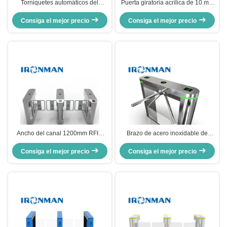
Torniquetes automáticos del
Puerta giratoria acrílica de 10 mm
control de acceso, torniquete de
para hospitales / hoteles
cristal del oscilación con la tarjeta
Consiga el mejor precio
Consiga el mejor precio
leída
Ancho del canal 1200mm RFID
Brazo de acero inoxidable de
deslizar tarjeta swing giratorio
Tripod Turnstile Gate del lector de
Consiga el mejor precio
Barrera de la puerta para el
tarjetas automáticamente caer
Consiga el mejor precio
edificio de oficinas metro
abajo