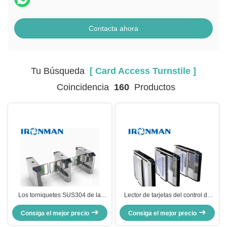
Contacta ahora
Tu Búsqueda
[ Card Access Turnstile ]
Coincidencia
160
Productos
Los torniquetes SUS304 de la
Lector de tarjetas del control de
estación de tren de la prueba del
acceso RFID del torniquete de la
polvo cardan el torniquete ISO
Consiga el mejor precio
estación de tren de la altura de la
Consiga el mejor precio
9001 del acceso
cintura Turnstile