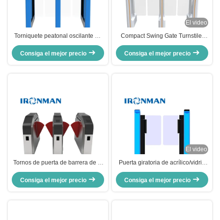
El video
Torniquete peatonal oscilante de
Compact Swing Gate Turnstile:
una dirección con lector de código
Built-in Direction Prompt, Stable
QR y reconocimiento de tarjeta de
Consiga el mejor precio
for Commercial Plaza Access
Consiga el mejor precio
identificación para gimnasio
El video
Tornos de puerta de barrera de la
Puerta giratoria de acrílico/vidrio
biblioteca
templado con reconocimiento
Consiga el mejor precio
facial La solución definitiva de
Consiga el mejor precio
control de acceso