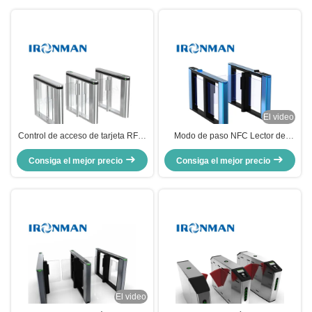
El video
Control de acceso de tarjeta RFID
Modo de paso NFC Lector de
de entrada de seguridad
código soporte de tarjeta ic/id
Consiga el mejor precio
electrónica
Diseño estrecho y estética Carril
Consiga el mejor precio
de velocidad Turnstile Lobby
Puertas de velocidad Puerta de
cristal
El video